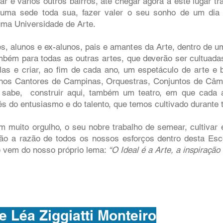
r e vários outros bairros, até chegar agora a este lugar tr
uma sede toda sua, fazer valer o seu sonho de um dia 
ma Universidade de Arte.
es, alunos e ex-alunos, pais e amantes da Arte, dentro de 
ambém para todas as outras artes, que deverão ser cultuad
las e criar, ao fim de cada ano, um espetáculo de arte e 
inos Cantores de Campinas, Orquestras, Conjuntos de Câmer
 sabe, construir aqui, também um teatro, em que cada 
vés do entusiasmo e do talento, que temos cultivado durante 
 muito orgulho, o seu nobre trabalho de semear, cultivar e
são a razão de todos os nossos esforços dentro desta Es
e vem do nosso próprio lema:
“O Ideal é a Arte, a inspiração
e Léa Ziggiatti Monteiro