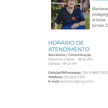
Mantene
pedagógi
artistas
jornais 
HORÁRIO DE
ATENDIMENTO
Secretaria / Comunicação
Segunda a Sexta - 8h às 20h
Sábado - 8h às 16h
Celular/Whatsapp:
(19) 9 9827-192
Telefone:
(19) 3253-0375
E-mail:
secretaria@ccg.art.br