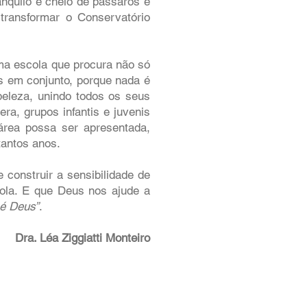
anquilo e cheio de pássaros e
transformar o Conservatório
uma escola que procura não só
as em conjunto, porque nada é
beleza, unindo todos os seus
a, grupos infantis e juvenis
área possa ser apresentada,
tantos anos.
 construir a sensibilidade de
cola. E que Deus nos ajude a
 é Deus”
.
Dra. Léa Ziggiatti Monteiro