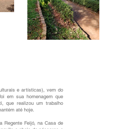
turais e artísticas), vem do
 foi em sua homenagem que
ti, que realizou um trabalho
mantém até hoje.
ua Regente Feijó, na Casa de